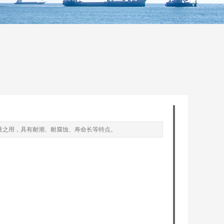
量之用，具有耐潮、耐腐蚀、寿命长等特点。