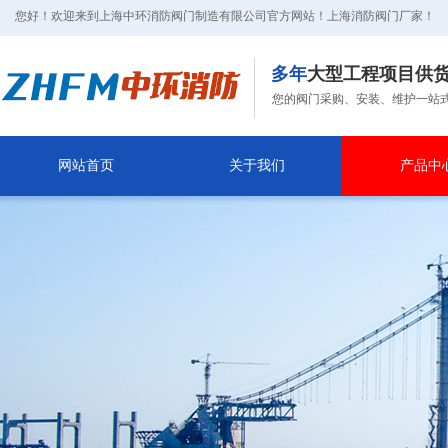
您好！欢迎来到上海中环消防阀门制造有限公司官方网站！上海消防阀门厂家！
|
多年
大型工程项目供
您的阀门采购、安装、维护一站
网站首页
关于我们
产品中