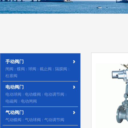
手动阀门
闸阀
蝶阀
球阀
截止阀
隔膜阀
|
|
|
|
|
柱塞阀
电动阀门
电动球阀
电动蝶阀
电动调节阀
|
|
|
电磁阀
电动闸阀
|
气动阀门
气动蝶阀
气动球阀
气动调节阀
|
|