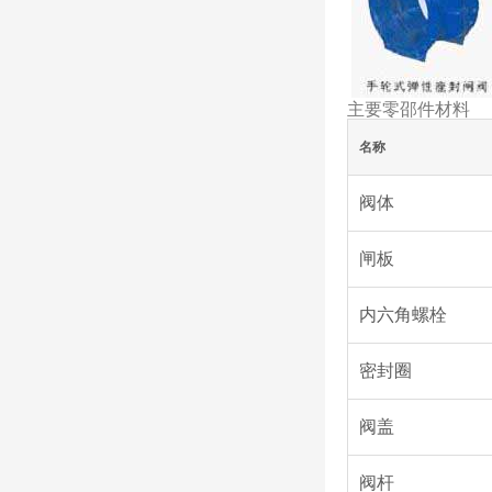
主要零邵件材料
名称
阀体
闸板
内六角螺栓
密封圈
阀盖
阀杆