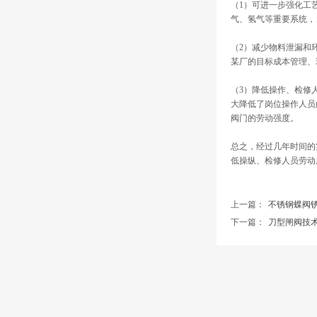
（1）可进一步强化工
气、氢气等重要系统，
（2）减少物料泄漏和
某厂的目标成本管理、
（3）降低操作、检修
大降低了岗位操作人员
阀门的劳动强度。
总之，经过几年时间的
低操纵、检修人员劳动
上一篇：
不锈钢蝶阀锈蚀原
下一篇：
刀型闸阀技术特点