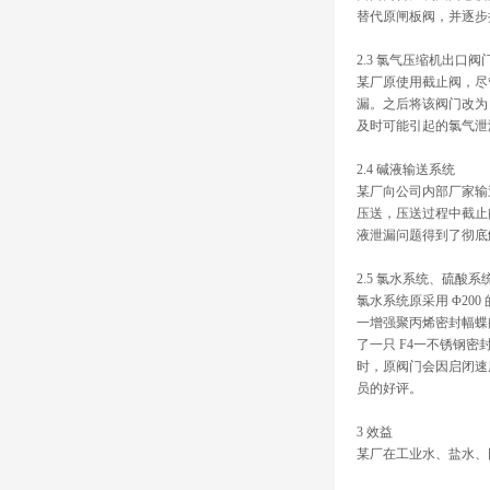
替代原闸板阀，并逐步
2.3 氯气压缩机出口阀
某厂原使用截止阀，尽
漏。之后将该阀门改为
及时可能引起的氯气泄
2.4 碱液输送系统
某厂向公司内部厂家输送
压送，压送过程中截止
液泄漏问题得到了彻底
2.5 氯水系统、硫酸
氯水系统原采用 Φ2
一增强聚丙烯密封幅蝶
了一只 F4一不锈钢
时，原阀门会因启闭速
员的好评。
3 效益
某厂在工业水、盐水、