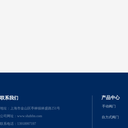
产品中心
联系我们
手动
阀门
地址：上海市金山区亭林镇林盛路251号
公司网址：
www.shzhfm.com
自力式阀门
联系电话：13918997197