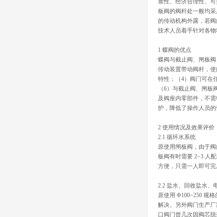
靠性、经济合理性、可
板阀的阀杆处一般均采
的传动机构外露，若阀
技术人员着手针对各物
1 蝶阀的优点
蝶阀与截止阀、闸板阀
传动装置带动阀杆，使
特性；（4）阀门可在
（6）与截止阀、闸板
及阀座内零部件，不需
护，降低了操作人员的
2 使用情况及效果评价
2.1 循环水系统
原使用闸板阀，由于阀
板阀有时需要 2~3
方便，只需一人即可完
2.2 盐水、回收盐水
原使用 Φ100~2
解决。另外阀门生产厂
口阀门曾几次因阀芯脱